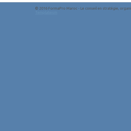
© 2016 FormaPro Maroc - Le conseil en stratégie, organ
Templateism